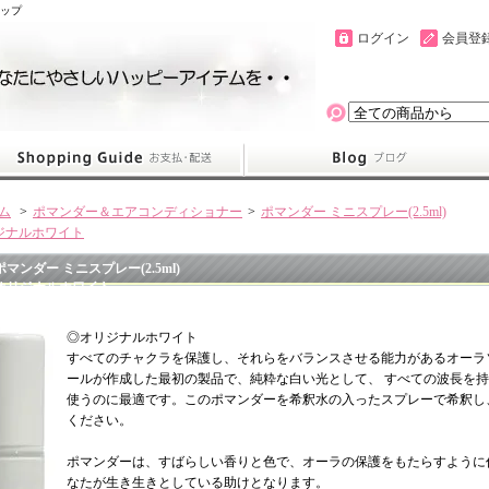
ョップ
ログイン
会員登
ム
>
ポマンダー＆エアコンディショナー
>
ポマンダー ミニスプレー(2.5ml)
ジナルホワイト
ポマンダー ミニスプレー(2.5ml)
オリジナルホワイト
◎オリジナルホワイト
すべてのチャクラを保護し、それらをバランスさせる能力があるオーラ
ールが作成した最初の製品で、純粋な白い光として、 すべての波長を
使うのに最適です。このポマンダーを希釈水の入ったスプレーで希釈し
ください。
ポマンダーは、すばらしい香りと色で、オーラの保護をもたらすように
なたが生き生きとしている助けとなります。