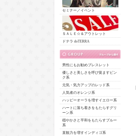
セミナー／イベント
ＳＡＬＥ☆＆アウトレット
ドテラ doTERRA
男性にもお勧めブレスレット
優しさと美しさを呼び覚ますピン
ク系
元気・気力アップのレッド系
人気者のオレンジ系
ハッピーオーラを増すイエロー系
ハートに落ち着きをもたらすグリ
ーン系
穏やかさと平和をもたらすブルー
系
直観力を増すインディゴ系