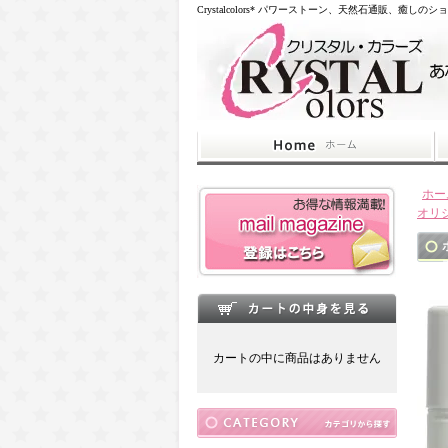
Crystalcolors* パワーストーン、天然石通販、癒しのシ
ホー
オリ
カートの中に商品はありません