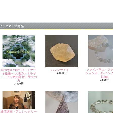
ファイバラス・ア
Munayki Suite CD ～ムナイ
ハンクサイト
ションボール イン 
キ組曲～ 大地のエネルギ
4,950円
11mm
ー、インカの叡智、天空の
8,800円
力
3,300円
通信講座・アカシックリー