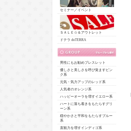
セミナー／イベント
ＳＡＬＥ☆＆アウトレット
ドテラ doTERRA
男性にもお勧めブレスレット
優しさと美しさを呼び覚ますピン
ク系
元気・気力アップのレッド系
人気者のオレンジ系
ハッピーオーラを増すイエロー系
ハートに落ち着きをもたらすグリ
ーン系
穏やかさと平和をもたらすブルー
系
直観力を増すインディゴ系