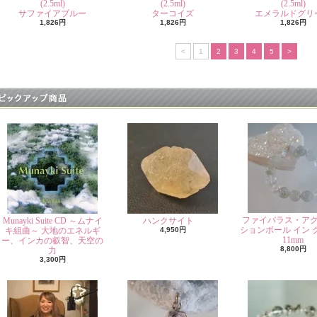
(2.5ml)
(2.5ml)
(2.5ml)
サファイアブルー
ターコイズ
エメラルドグリ
1,826円
1,826円
1,826円
<
1
2
3
4
5
>
ファイバラス・ア
Munayki Suite CD ～ムナイ
ハンクサイト
ションボール イン 
キ組曲～ 大地のエネルギ
4,950円
11mm
ー、インカの叡智、天空の
8,800円
力
3,300円