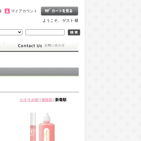
録
マイアカウント
ようこそ、 ゲスト 様
おすすめ順
|
価格順
|
新着順