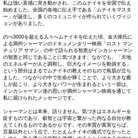
私は強い直感に突き動かされ、このムナイキを全国で伝え
始めました。全国の各地に伝え手である「ムナイキマスタ
ー」が誕生し、多くのコミュニティが作られていくヴィジ
ョンがありました。
のべ3000を超える人々へムナイキを伝えた頃、金大偉氏に
よる満州シャーマンのドキュメンタリー映画「ロスト マン
チュリア サマン」の中で語られる智恵がインカシャーマン
の智恵と同じであることに気づきます。なかでも、「天地
のエネルギーが人と調和し、巨大なイメージを動員する」
という部分はまるでムナイキの教えそのもので鳥肌が立ち
ました。つながりの中で生命が輝くことで、より大きな癒
しが起こり、より大きなパワーが生まれるという一節は、
インカシャーマン達の思いが満州シャーマン映画を通じて
私に届けられたメッセージです。
シャーマンとは本来、語りません。気づきはエネルギーを
促すものであり、叡智とは宇宙と繋がった内なる自分が教
えてくれるものであるからです。その本質が真実ならば、
言葉以外という点で、たとえムナイキの儀式でなかったと