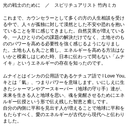
光の戦士のために ／ スピリチュアリスト 竹内ミカ
これまで、カウンセラーとして多くの方の人生相談を受け
る中で、人々が孤独に対して漠然とした不安や恐れを抱い
ていることを常に感じてきました。自然災害が増えている
今、一人ひとりの心の課題の解決だけでなく、土地そのも
ののパワーを高める必要性を強く感じるようになりまし
た。土地も人も丸ごと癒し、エネルギーを高める方法はな
いかと模索しはじめた時、日本に伝わって間もない「ムナ
イキ」というエネルギーの存在を知ったのです。
ムナイとはインカの公用語であるケチュア語で I Love You,
キとは「氣」、つまりパワーを意味します。いにしえに生
きたシャーマンやアースキーパー（地球の守り手）達が、
未来を生きる人と地球を思い、魂を覚醒させるためにエネ
ルギー伝授という形で伝え残した智恵と癒しです。
自分の内側に平和を見出す人が増えることで地球に平和を
もたらすべく、愛のエネルギーが古代から現代へと伝わり
ました。