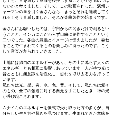
しても、音を通じて覚醒を後押しすることができるのでは
ないかと考えました。そして、この映画を作った、満州シ
ャーマンの血を引く金さんなら、きっとそれを達成してく
れる！そう直感しました。それが楽曲製作の始まりです。
金さんにお願いしたのは、宇宙からの閃きだけで創るとい
うことと、インカにこだわらず自由に創作することという
二つでした。各曲の意義とイメージは伝えましたが、委ね
ることで生まれてくるものを楽しみに待ったのです。こう
して音楽が創られていきました。
土地には独自のエネルギーがあり、その上に暮らす人々の
エネルギーとも相互に影響しあっています。人が持つ光は
音とともに無意識を活性化し、恐れを取り去る力を持って
います。
私たちは光。星。炎。水。色。音。そして、私たちは愛そ
のもの。全ての創造に対する自覚を手にしたとき、神の光
が呼び起こされます。
ムナイキのエネルギーを儀式で受け取った方の多くが、自
分らしい生き方や輝きを見つけます。生まれてきた意味を