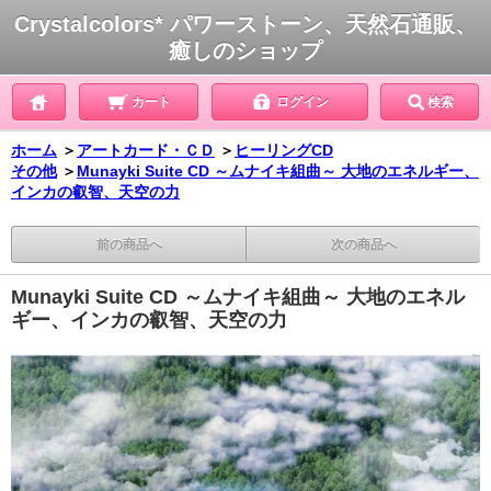
Crystalcolors* パワーストーン、天然石通販、
癒しのショップ
カート
ログイン
検索
ホーム
＞
アートカード・ＣＤ
＞
ヒーリングCD
その他
＞
Munayki Suite CD ～ムナイキ組曲～ 大地のエネルギー、
インカの叡智、天空の力
前の商品へ
次の商品へ
Munayki Suite CD ～ムナイキ組曲～ 大地のエネル
ギー、インカの叡智、天空の力