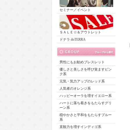
セミナー／イベント
ＳＡＬＥ☆＆アウトレット
ドテラ doTERRA
男性にもお勧めブレスレット
優しさと美しさを呼び覚ますピン
ク系
元気・気力アップのレッド系
人気者のオレンジ系
ハッピーオーラを増すイエロー系
ハートに落ち着きをもたらすグリ
ーン系
穏やかさと平和をもたらすブルー
系
直観力を増すインディゴ系