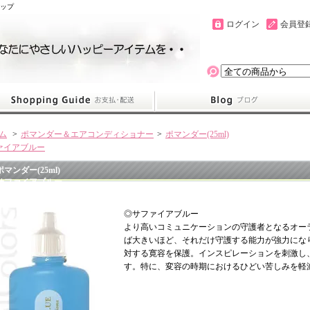
ョップ
ログイン
会員登
ム
>
ポマンダー＆エアコンディショナー
>
ポマンダー(25ml)
ァイアブルー
ポマンダー(25ml)
サファイアブルー
◎サファイアブルー
より高いコミュニケーションの守護者となるオー
ば大きいほど、それだけ守護する能力が強力にな
対する寛容を保護。インスピレーションを刺激し
す。特に、変容の時期におけるひどい苦しみを軽