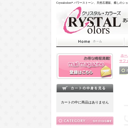
Crystalcolors* パワーストーン、天然石通販、癒しのシ
ホー
サフ
カートの中に商品はありません