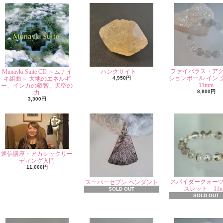
ファイバラス・ア
Munayki Suite CD ～ムナイ
ハンクサイト
ションボール イン 
キ組曲～ 大地のエネルギ
4,950円
11mm
ー、インカの叡智、天空の
8,800円
力
3,300円
通信講座・アカシックリー
ディング入門
11,000円
スパイダークォー
スーパーセブン ペンダント
スレット 11
SOLD OUT
SOLD OUT