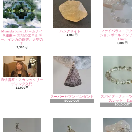
ファイバラス・ア
Munayki Suite CD ～ムナイ
ハンクサイト
ションボール イン 
キ組曲～ 大地のエネルギ
4,950円
11mm
ー、インカの叡智、天空の
8,800円
力
3,300円
通信講座・アカシックリー
ディング入門
11,000円
スパイダークォー
スーパーセブン ペンダント
スレット 11
SOLD OUT
SOLD OUT