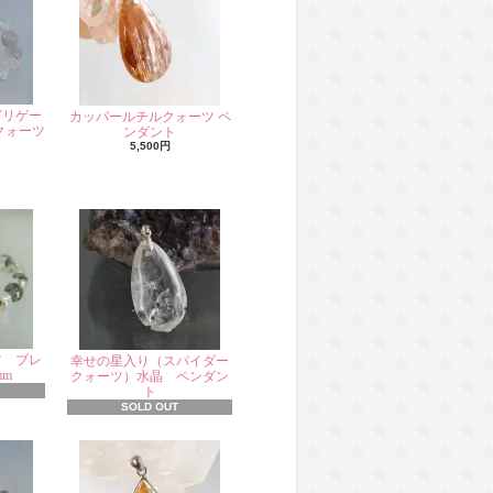
グリゲー
カッパールチルクォーツ ペ
クォーツ
ンダント
5,500円
ツ ブレ
幸せの星入り（スパイダー
mm
クォーツ）水晶 ペンダン
ト
SOLD OUT