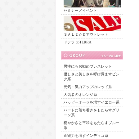
セミナー／イベント
ＳＡＬＥ☆＆アウトレット
ドテラ doTERRA
男性にもお勧めブレスレット
優しさと美しさを呼び覚ますピン
ク系
元気・気力アップのレッド系
人気者のオレンジ系
ハッピーオーラを増すイエロー系
ハートに落ち着きをもたらすグリ
ーン系
穏やかさと平和をもたらすブルー
系
直観力を増すインディゴ系