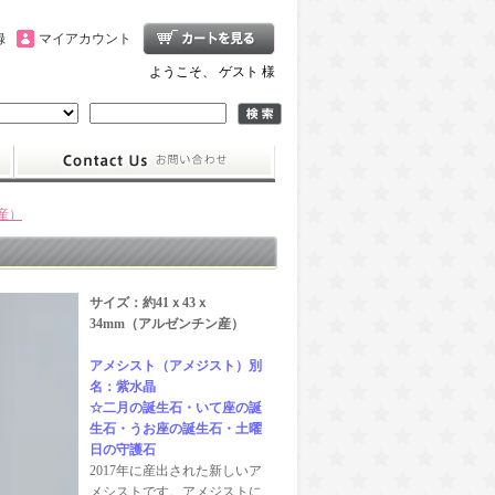
録
マイアカウント
ようこそ、 ゲスト 様
産）
サイズ：約41ｘ43ｘ
34mm（アルゼンチン産）
アメシスト（アメジスト）別
名：紫水晶
☆二月の誕生石・いて座の誕
生石・うお座の誕生石・土曜
日の守護石
2017年に産出された新しいア
メシストです。アメジストに