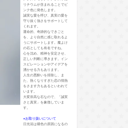
リチウムが含まれることでピ
ンク色に発色します。
誠実な愛を呼び、真実の愛を
守り抜く強さをサポートして
くれます。
運命的、奇跡的なできごと
を、より自然に感じ取れるよ
うにサポートします。魔よけ
の石としても有名ですね。
心を沈め、精神を安定させ、
正しい判断に導きます。イン
スピレーションやアイデアを
湧かせる力もあります。
人生の悪酔いを排除し、ま
た、熱くなりすぎた恋の情熱
をさます力もあるといわれて
います。
大変崇高な石なので、「誠実
さと真実」を象徴していま
す。
●お取り扱いについて
日光浴は褪色の原因になるの