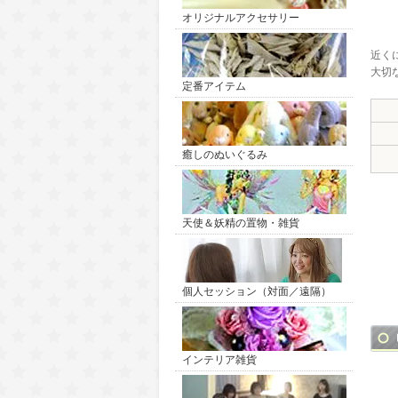
オリジナルアクセサリー
近く
大切
定番アイテム
癒しのぬいぐるみ
天使＆妖精の置物・雑貨
個人セッション（対面／遠隔）
インテリア雑貨