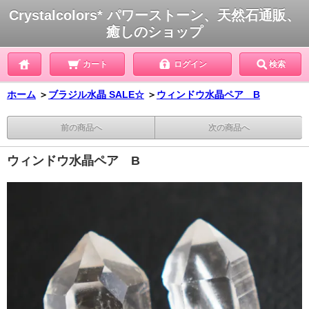
Crystalcolors* パワーストーン、天然石通販、
癒しのショップ
カート
ログイン
検索
ホーム
＞
ブラジル水晶 SALE☆
＞
ウィンドウ水晶ペア B
前の商品へ
次の商品へ
ウィンドウ水晶ペア B