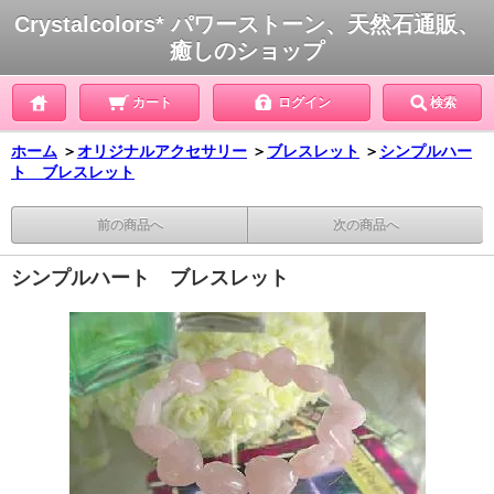
Crystalcolors* パワーストーン、天然石通販、
癒しのショップ
カート
ログイン
検索
ホーム
＞
オリジナルアクセサリー
＞
ブレスレット
＞
シンプルハー
ト ブレスレット
前の商品へ
次の商品へ
シンプルハート ブレスレット