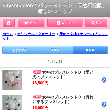
Crystalcolors* パワーストーン、天然石通販、
癒しのショップ
カート
ログイン
検索
ホーム
＞
オリジナルアクセサリー
＞
天使と女神エナジーのブレスレ
ット
おすすめ順
価格順
新着順
1-11 / 11
女神のブレスレットＤ（愛と
光のブレスレット）
16,500円
女神のブレスレットＣ（流れ
に乗るブレスレット）
16,500円