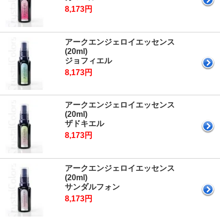
8,173円
アークエンジェロイエッセンス
(20ml)
ジョフィエル
8,173円
アークエンジェロイエッセンス
(20ml)
ザドキエル
8,173円
アークエンジェロイエッセンス
(20ml)
サンダルフォン
8,173円