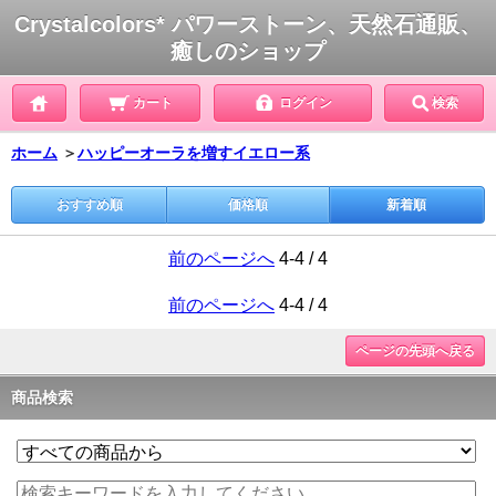
Crystalcolors* パワーストーン、天然石通販、
癒しのショップ
カート
ログイン
検索
ホーム
＞
ハッピーオーラを増すイエロー系
おすすめ順
価格順
新着順
前のページへ
4-4 / 4
前のページへ
4-4 / 4
ページの先頭へ戻る
商品検索