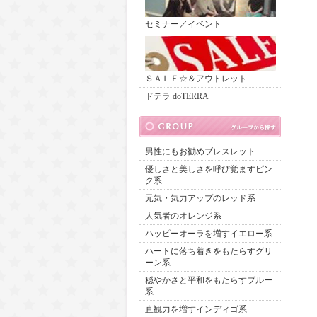
セミナー／イベント
ＳＡＬＥ☆＆アウトレット
ドテラ doTERRA
男性にもお勧めブレスレット
優しさと美しさを呼び覚ますピン
ク系
元気・気力アップのレッド系
人気者のオレンジ系
ハッピーオーラを増すイエロー系
ハートに落ち着きをもたらすグリ
ーン系
穏やかさと平和をもたらすブルー
系
直観力を増すインディゴ系