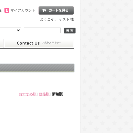
録
マイアカウント
ようこそ、 ゲスト 様
おすすめ順
|
価格順
|
新着順