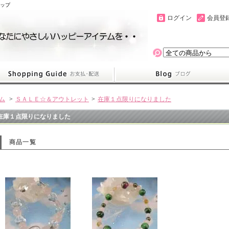
ョップ
ログイン
会員登
ム
>
ＳＡＬＥ☆＆アウトレット
>
在庫１点限りになりました
在庫１点限りになりました
商品一覧