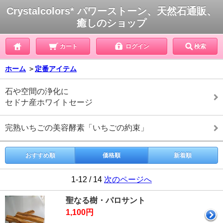
Crystalcolors* パワーストーン、天然石通販、
癒しのショップ
カート
ログイン
検索
ホーム
＞
定番アイテム
石や空間の浄化に
セドナ産ホワイトセージ
完熟いちごの美容酵素「いちごの約束」
おすすめ順
価格順
新着順
1-12 / 14
次のページへ
聖なる樹・パロサント
1,100円