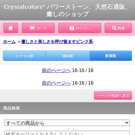
Crystalcolors* パワーストーン、天然石通販、
癒しのショップ
カート
ログイン
検索
ホーム
＞
優しさと美しさを呼び覚ますピンク系
おすすめ順
価格順
新着順
前のページへ
16-16 / 16
前のページへ
16-16 / 16
ページの先頭へ戻る
商品検索