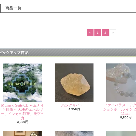
商品一覧
<
1
2
>
ファイバラス・ア
Munayki Suite CD ～ムナイ
ハンクサイト
ションボール イン 
キ組曲～ 大地のエネルギ
4,950円
11mm
ー、インカの叡智、天空の
8,800円
力
3,300円