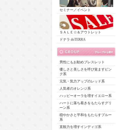
セミナー／イベント
ＳＡＬＥ☆＆アウトレット
ドテラ doTERRA
男性にもお勧めブレスレット
優しさと美しさを呼び覚ますピン
ク系
元気・気力アップのレッド系
人気者のオレンジ系
ハッピーオーラを増すイエロー系
ハートに落ち着きをもたらすグリ
ーン系
穏やかさと平和をもたらすブルー
系
直観力を増すインディゴ系