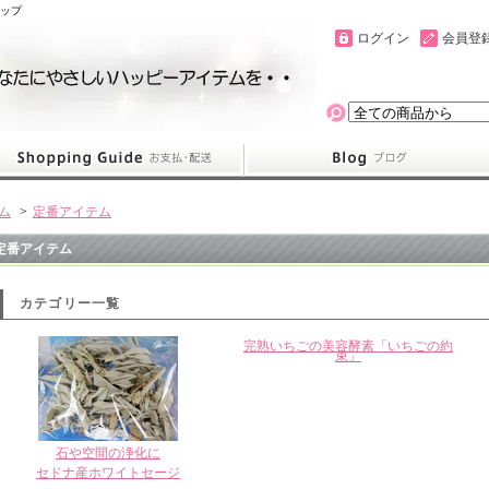
ョップ
ログイン
会員登
ム
>
定番アイテム
定番アイテム
カテゴリー一覧
完熟いちごの美容酵素「いちごの約
束」
石や空間の浄化に
セドナ産ホワイトセージ